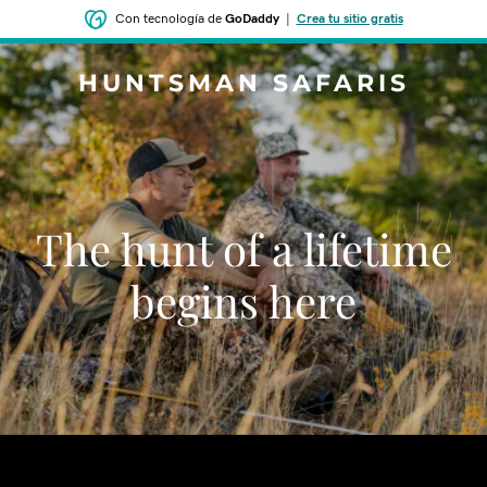
Con tecnología de
GoDaddy
|
Crea tu sitio gratis
HUNTSMAN SAFARIS
The hunt of a lifetime
begins here